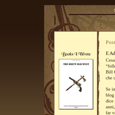
Pos
E Ad
Cesa
“fol
Bill 
che o
Se in
blog 
dice 
anni
far v