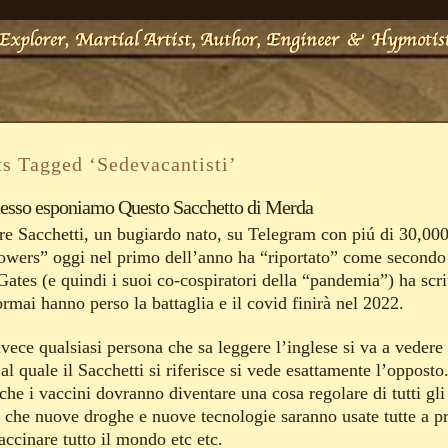
ts Tagged ‘Sedevacantisti’
esso esponiamo Questo Sacchetto di Merda
re Sacchetti, un bugiardo nato, su Telegram con piú di 30,00
lowers” oggi nel primo dell’anno ha “riportato” come secondo 
Gates (e quindi i suoi co-cospiratori della “pandemia”) ha scri
rmai hanno perso la battaglia e il covid finirà nel 2022.
vece qualsiasi persona che sa leggere l’inglese si va a vedere 
al quale il Sacchetti si riferisce si vede esattamente l’opposto.
che i vaccini dovranno diventare una cosa regolare di tutti gli
, che nuove droghe e nuove tecnologie saranno usate tutte a pr
accinare tutto il mondo etc etc.