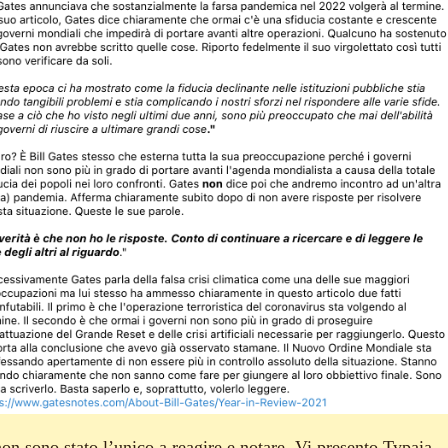
on sono stato l’unico a reagire e notare. Vi presento Typaia