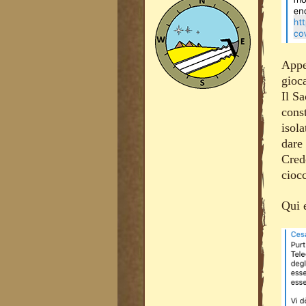
Appe
gioc
Il S
cons
isola
dare
Credo
cioc
Qui 