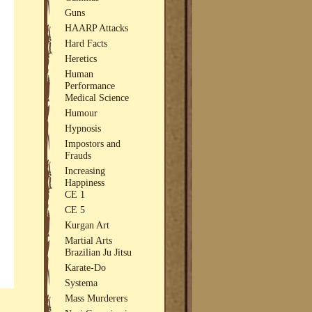
Guns
HAARP Attacks
Hard Facts
Heretics
Human
Performance
Medical Science
Humour
Hypnosis
Impostors and
Frauds
Increasing
Happiness
CE 1
CE 5
Kurgan Art
Martial Arts
Brazilian Ju Jitsu
Karate-Do
Systema
Mass Murderers