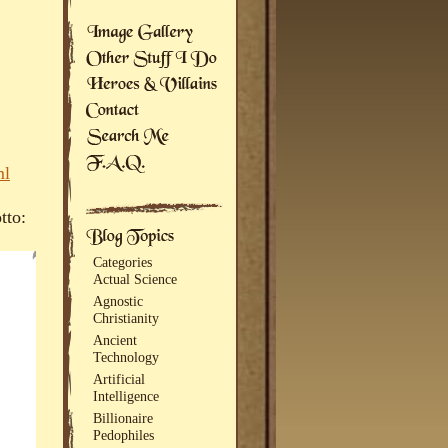
ml
tto:
Categories
Actual Science
Agnostic
Christianity
Ancient
Technology
Artificial
Intelligence
Billionaire
Pedophiles