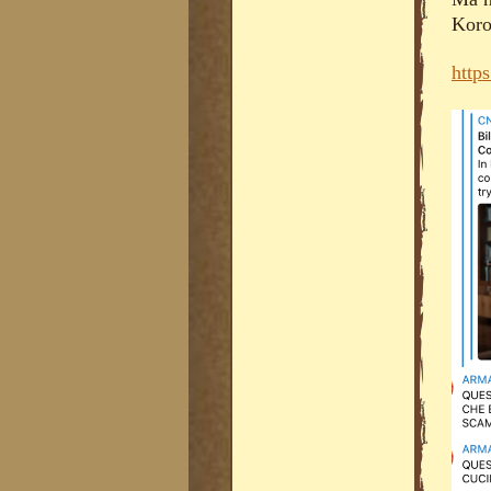
Koro
http