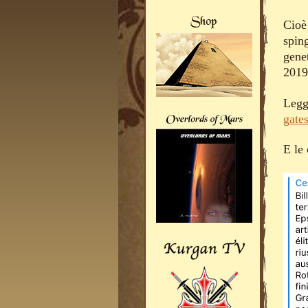
Cioè
spin
gene
2019
Legge
gate
E le 