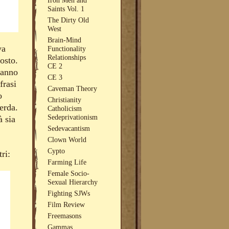
Saints Vol. 1
The Dirty Old
West
Brain-Mind
va
Functionality
Relationships
osto.
CE 2
hanno
CE 3
frasi
Caveman Theory
o
Christianity
erda.
Catholicism
Sedeprivationism
à sia
Sedevacantism
Clown World
Cypto
ri:
Farming Life
Female Socio-
Sexual Hierarchy
Fighting SJWs
Film Review
Freemasons
Gammas