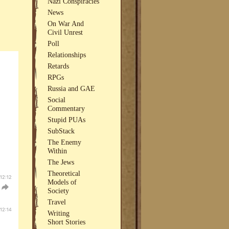
Nazi Conspiracies
News
On War And
Civil Unrest
Poll
Relationships
Retards
RPGs
Russia and GAE
Social
Commentary
Stupid PUAs
SubStack
The Enemy
Within
The Jews
Theoretical
Models of
Society
Travel
Writing
Short Stories