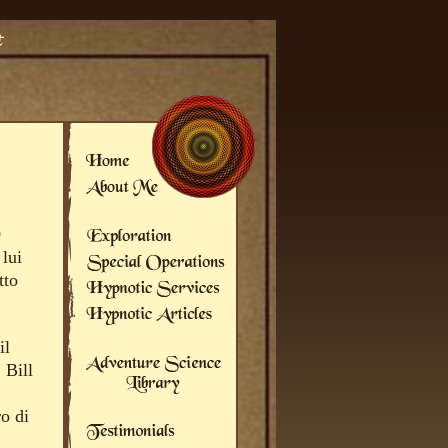
0
lui
tto
il
 Bill
o di