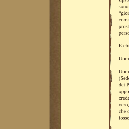
sono 
“gior
come
prost
pers
E chi
Uomi
Uomi
(Sede
dei P
oppo
crede
vero,
che c
fosse