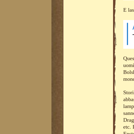
E las
Ques
uomin
Bolsh
mond
Stor
abbas
lampi
sann
Drag
etc. 
Epst