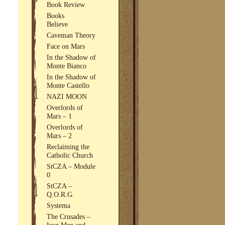
Book Review
Books
Believe
Caveman Theory
Face on Mars
In the Shadow of
Monte Bianco
In the Shadow of
Monte Castello
NAZI MOON
Overlords of
Mars – 1
Overlords of
Mars – 2
Reclaiming the
Catholic Church
StCZA – Module
0
StCZA –
Q.O.R.G.
Systema
The Crusades –
Iron Men and