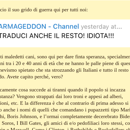
cio il suo grido di guerra qui per tutti noi:
ti maledetti cani, sono qui per dare finta speranza, specialme
i tra i 20 e 40 anni di età che ne hanno le palle piene di que
evismo spietato che sta strozzando gli Italiani e tutto il resto
o. Avete capito perché, vero?
icamente cosa succede ai tiranni quando il popolo si incazza
tanza? Vengono strappati dai loro troni e appesi ad alberi,
oni, etc. E la differenza è che al contrario di prima adesso si
o anche i nomi di quelli che comandano i pupazzetti tipo Mar
hi, Boris Johnson, e l’ormai completamente decerebrato Bide
I Soros, I Bill Gates, gli amici di e/o pedofiliaci loro stessi, 
ein e Maxwell, Come i Clinton, i Rothchilds e Rockefellers c